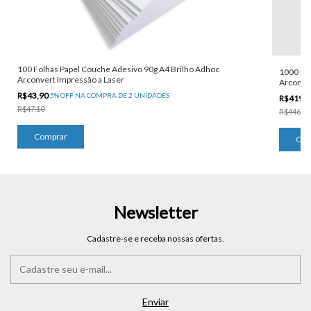
100 Folhas Papel Couche Adesivo 90g A4 Brilho Adhoc
1000 Fol
Arconvert Impressão a Laser
Arconver
R$43,90
5% OFF NA COMPRA DE 2 UNIDADES
R$419,
R$47,10
R$446,00
Newsletter
Cadastre-se e receba nossas ofertas.