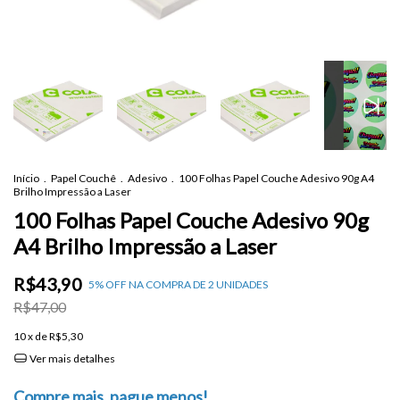
Início
.
Papel Couchê
.
Adesivo
.
100 Folhas Papel Couche Adesivo 90g A4
Brilho Impressão a Laser
100 Folhas Papel Couche Adesivo 90g
A4 Brilho Impressão a Laser
R$43,90
5% OFF NA COMPRA DE 2 UNIDADES
R$47,00
10
x de
R$5,30
Ver mais detalhes
Compre mais, pague menos!