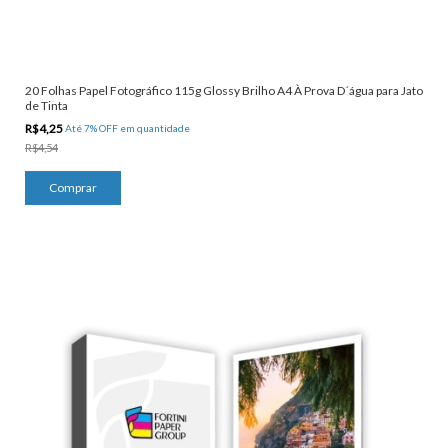
20 Folhas Papel Fotográfico 115g Glossy Brilho A4 À Prova D´água para Jato
de Tinta
R$4,25
Até 7% OFF
em quantidade
R$4,54