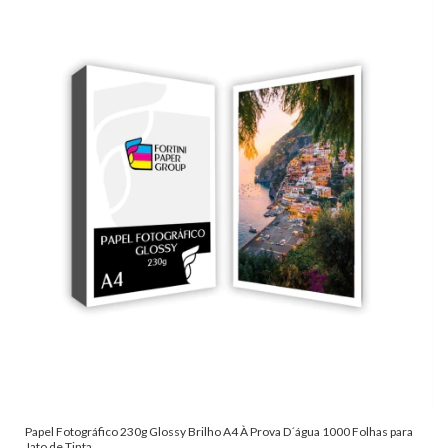
Papel Fotográfico 230g Glossy Brilho A4 À Prova D´água 1000 Folhas para
Jato de Tinta