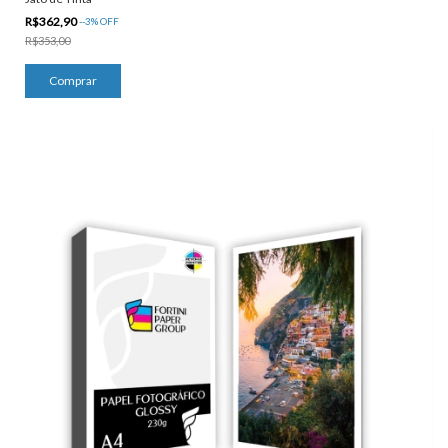
R$362,90
-
-3
%
OFF
R$353,00