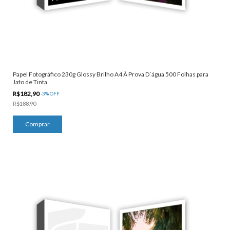
Papel Fotográfico 230g Glossy Brilho A4 À Prova D´água 500 Folhas para
Jato de Tinta
R$182,90
-
3
%
OFF
R$188,90