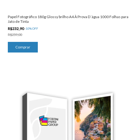
Papel Fotográfico 180g Glossy brilho A4 À Prova D´água 1000 Folhas para
Jato de Tinta
R$232,90
-
10
%
OFF
R$259,00