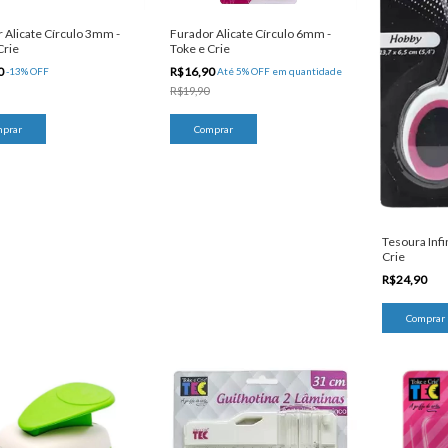
 Alicate Círculo 3mm -
Furador Alicate Círculo 6mm -
Crie
Toke e Crie
0
R$16,90
-
13
%
OFF
Até 5% OFF
em quantidade
R$19,90
Tesoura Infi
Crie
R$24,90