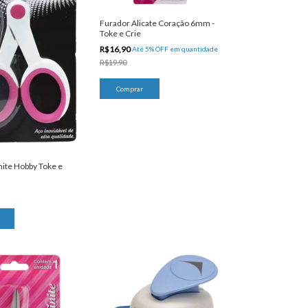
Furador Alicate Coração 6mm -
Toke e Crie
R$16,90
Até 5% OFF
em quantidade
R$19,90
nite Hobby Toke e