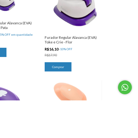
ular Alavanca (EVA)
 Pata
 5% OFF
em quantidade
Furador Regular Alavanca (EVA)
Toke e Crie - Flor
R$16,10
-
10
%
OFF
R$17,90