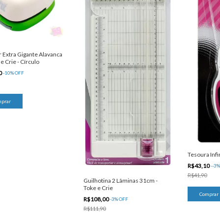
 Extra Gigante Alavanca
e Crie - Círculo
0
-
10
%
OFF
Tesoura Infi
R$43,10
-
-3
R$41,90
Guilhotina 2 Lâminas 31cm -
Toke e Crie
R$108,00
-
3
%
OFF
R$111,90