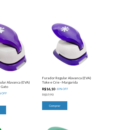
Furador Regular Alavanca (EVA)
ular Alavanca (EVA)
Toke e Crie - Margarida
- Gato
R$16,10
-
10
%
OFF
%
OFF
R$17,90