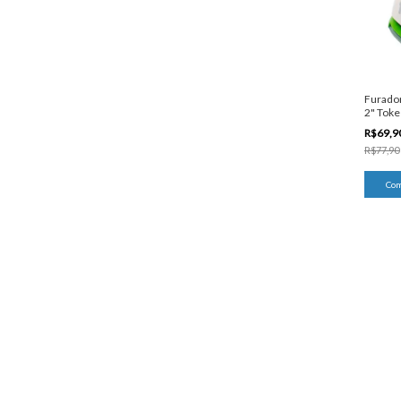
Furador
2" Toke 
R$69,9
R$77,90