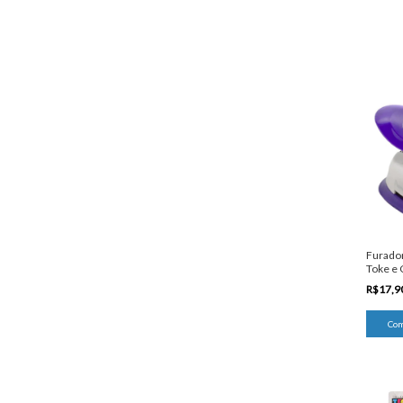
Furador
Toke e 
R$17,9