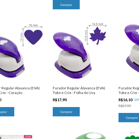
Furador Regular Alavanca (EVA)
Furador Reg
 Regular Alavanca (EVA)
Toke e Crie - Folha de Uva
Toke e Crie 
Crie - Coração
R$17,90
R$16,10
0
-
10
R$17,90