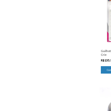
Guilhot
Crie
R$135,