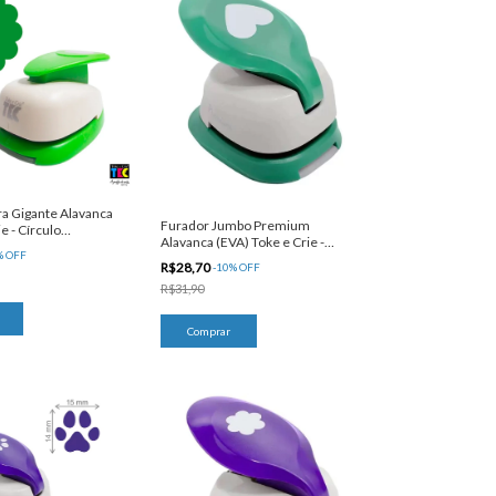
ra Gigante Alavanca
Furador Jumbo Premium
e - Círculo
Alavanca (EVA) Toke e Crie -
%
OFF
Coração
R$28,70
-
10
%
OFF
R$31,90