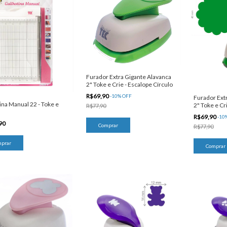
Furador Extra Gigante Alavanca
2" Toke e Crie - Escalope Círculo
R$69,90
-
10
%
OFF
Furador Ext
ina Manual 22 - Toke e
2" Toke e Cri
R$77,90
Escalopado
R$69,90
-
10
90
R$77,90