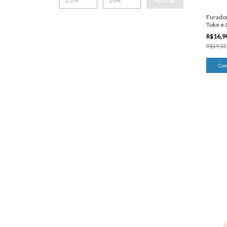
Aplicar
Furador
Toke e 
R$16,9
R$19,33