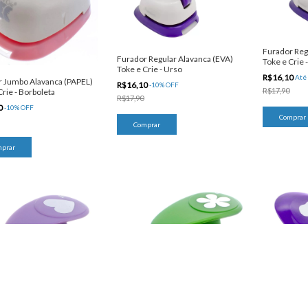
Furador Reg
Furador Regular Alavanca (EVA)
Toke e Crie -
Toke e Crie - Urso
R$16,10
Até
r Jumbo Alavanca (PAPEL)
R$16,10
-
10
%
OFF
R$17,90
Crie - Borboleta
R$17,90
0
-
10
%
OFF