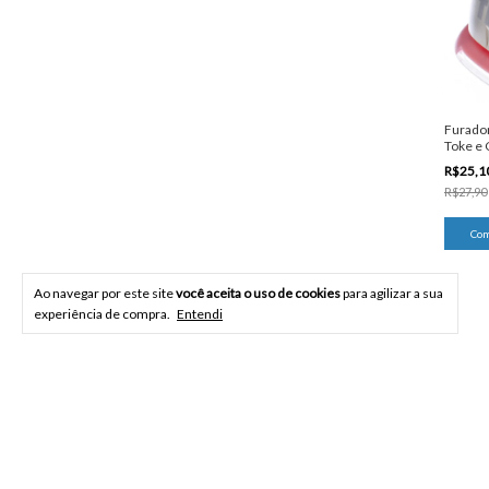
Furado
Toke e 
R$25,1
R$27,90
Ao navegar por este site
você aceita o uso de cookies
para agilizar a sua
experiência de compra.
Entendi