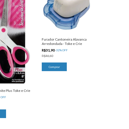
Furador Cantoneira Alavanca
Arredondada - Toke e Crie
R$31,90
-
32
%
OFF
R$46,60
nite Plus Toke e Crie
%
OFF