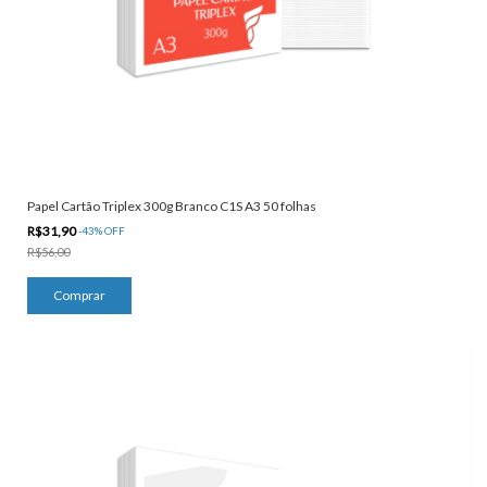
Papel Cartão Triplex 300g Branco C1S A3 50 folhas
R$31,90
-
43
%
OFF
R$56,00