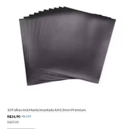
10 Folhas Imã Manta Imantada A4 0,3mm Premium
R$26,90
-
4
%
OFF
R$27,90