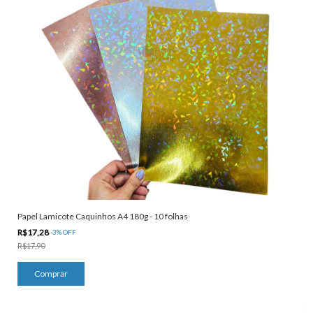
Papel Lamicote Caquinhos A4 180g - 10 folhas
R$17,28
-
3
%
OFF
R$17,90
Comprar