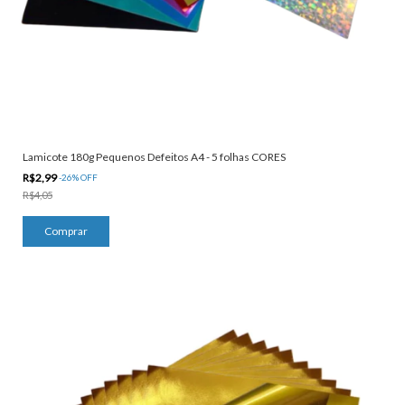
Lamicote 180g Pequenos Defeitos A4 - 5 folhas CORES
R$2,99
-
26
%
OFF
R$4,05
Comprar