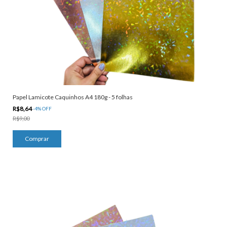
Papel Lamicote Caquinhos A4 180g - 5 folhas
R$8,64
-
4
%
OFF
R$9,00
Comprar