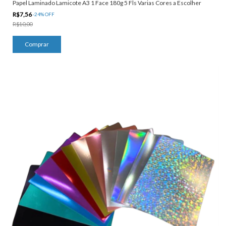
Papel Laminado Lamicote A3 1 Face 180g 5 Fls Varias Cores a Escolher
R$7,56
-
24
%
OFF
R$10,00
Comprar