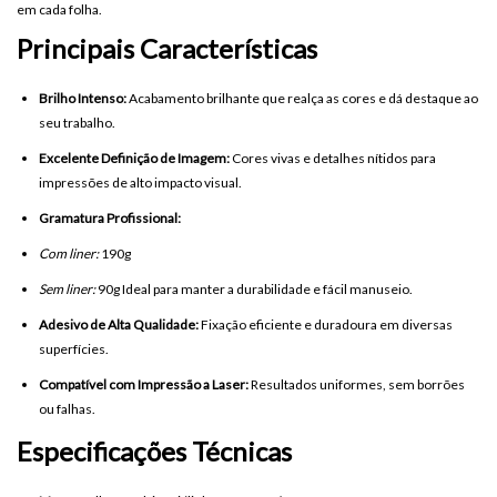
em cada folha.
Principais Características
Brilho Intenso:
Acabamento brilhante que realça as cores e dá destaque ao
seu trabalho.
Excelente Definição de Imagem:
Cores vivas e detalhes nítidos para
impressões de alto impacto visual.
Gramatura Profissional:
Com liner:
190g
Sem liner:
90g Ideal para manter a durabilidade e fácil manuseio.
Adesivo de Alta Qualidade:
Fixação eficiente e duradoura em diversas
superfícies.
Compatível com Impressão a Laser:
Resultados uniformes, sem borrões
ou falhas.
Especificações Técnicas