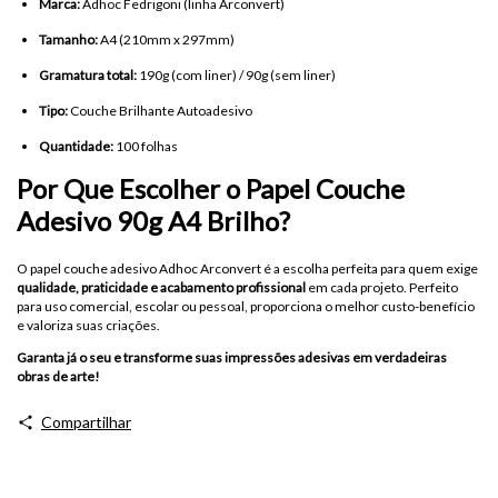
Marca:
Adhoc Fedrigoni (linha Arconvert)
Tamanho:
A4 (210mm x 297mm)
Gramatura total:
190g (com liner) / 90g (sem liner)
Tipo:
Couche Brilhante Autoadesivo
Quantidade:
100 folhas
Por Que Escolher o Papel Couche
Adesivo 90g A4 Brilho?
O papel couche adesivo Adhoc Arconvert é a escolha perfeita para quem exige
qualidade, praticidade e acabamento profissional
em cada projeto. Perfeito
para uso comercial, escolar ou pessoal, proporciona o melhor custo-benefício
e valoriza suas criações.
Garanta já o seu e transforme suas impressões adesivas em verdadeiras
obras de arte!
Compartilhar