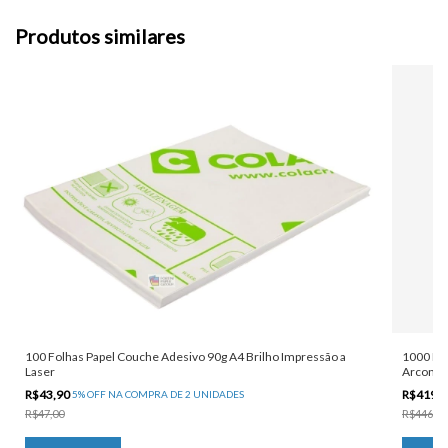
Produtos similares
100 Folhas Papel Couche Adesivo 90g A4 Brilho Impressão a
1000 Fol
Laser
Arconver
R$43,90
R$419,
5% OFF NA COMPRA DE 2 UNIDADES
R$47,00
R$446,00